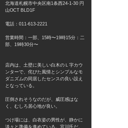
北海道札幌市中央区南1条西24-1-30 円
山OCT BLD1F
電話：011-613-2221
営業時間：一部、15時〜19時15分：二
部、19時30分〜
店内は、土壁に美しい白木のＬ字カウ
ンターで、侘びた風情とシンプルなモ
ダニズムの同居したセンスの良い設え
となっている。
圧倒されそうなのだが、威圧感はな
く、むしろ居心地が良い。
つけ場には、白衣姿の男性が、静かに
淡々と準備を進めている。宮川氏だ。