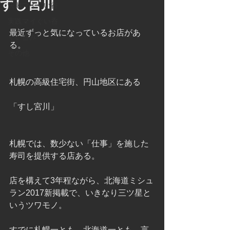
すし宮川
失敗マイぐい呑
実践マイぐい呑
最近ずっと気になっているお店があ
ぐい呑み
る。
その他
札幌の高級住宅街、円山地区にある
「すし宮川」
札幌では、数少ない「仕事」を施した
寿司を提供する店ある。
店を構えて3年程ながら、北海道ミシュ
ラン2017新掲載で、いきなり三ツ星と
いうツワモノ。
すでに札幌一とも、北海道一とも、言