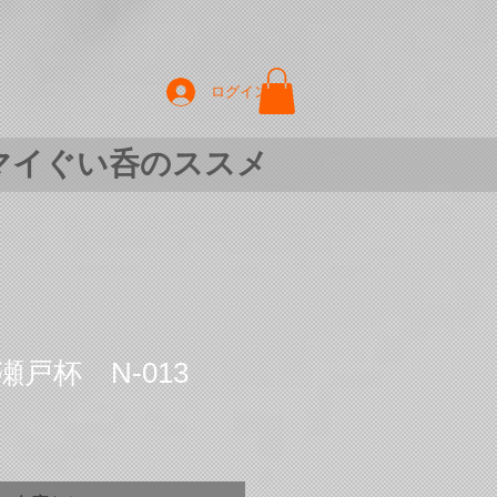
ログイン
マイぐい呑のススメ
戸杯 N-013