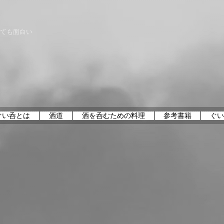
ても面白い
ぐい呑とは
酒道
酒を呑むための料理
参考書籍
ぐい