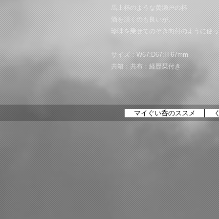
馬上杯のような黄瀬戸の杯
酒を頂くのも良いが、
珍味を乗せてのぞき向付のように使っ
サイズ：W67:D67:H 67mm
共箱：共布：経歴栞付き
マイぐい呑のススメ