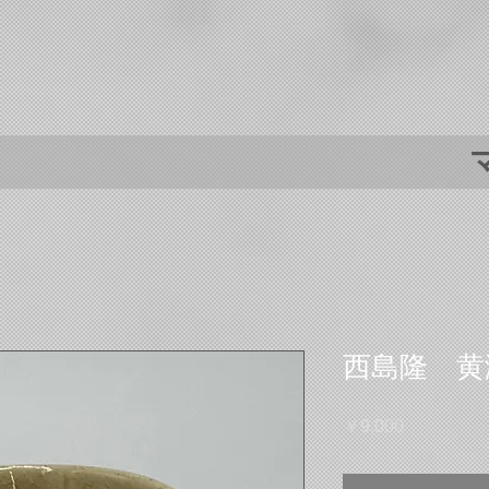
西島隆 黄瀬
価
￥9,000
格