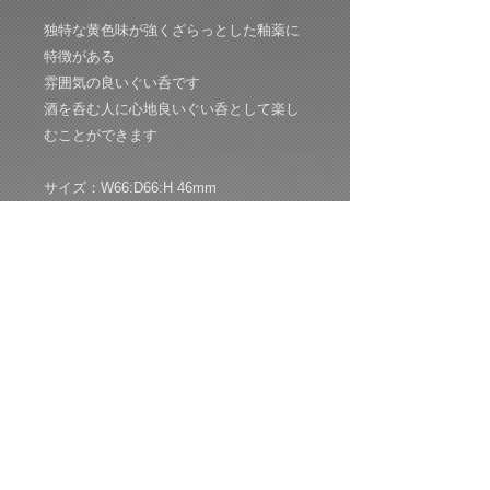
独特な黄色味が強くざらっとした釉薬に
特徴がある
雰囲気の良いぐい呑です
酒を呑む人に心地良いぐい呑として楽し
むことができます
サイズ：W66:D66:H 46mm
共箱：共布：経歴栞付き