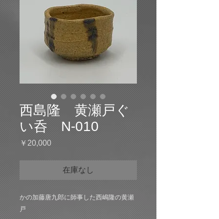
西島隆 黄瀬戸ぐ
い呑 N-010
価
￥20,000
格
在庫なし
かの加藤唐九郎に師事した西嶋隆の黄瀬
戸