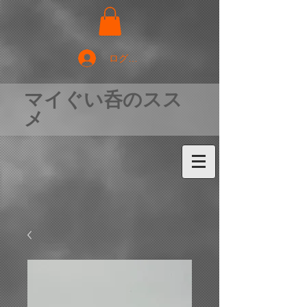
ログイン
マイぐい呑のスス
メ