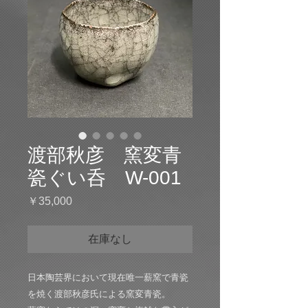
渡部秋彦 窯変青
瓷ぐい呑 W-001
価
￥35,000
格
在庫なし
日本陶芸界において現在唯一薪窯で青瓷
を焼く渡部秋彦氏による窯変青瓷。