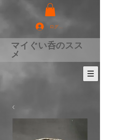
ログイン
マイぐい呑のスス
メ