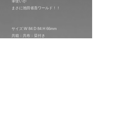
筆使いが
まさに池田省吾ワールド！！
サイズ:W 84:D 84:H 66mm
共箱：共布：栞付き