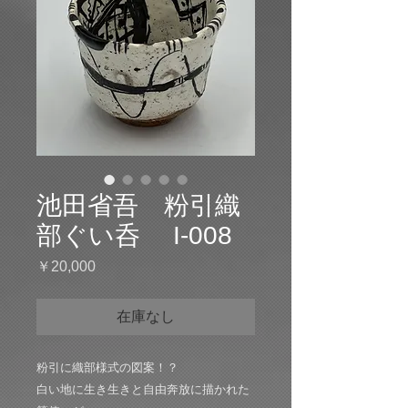
池田省吾 粉引織
部ぐい呑 I-008
価
￥20,000
格
在庫なし
粉引に織部様式の図案！？
白い地に生き生きと自由奔放に描かれた