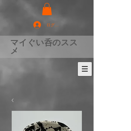
ログイン
マイぐい呑のスス
メ