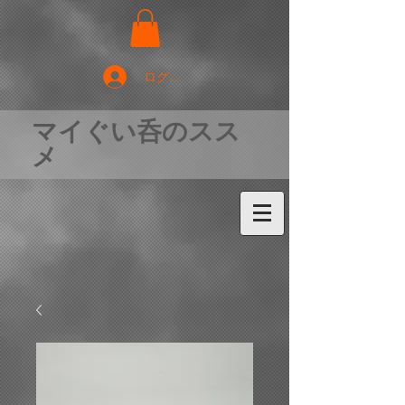
ログイン
マイぐい呑のスス
メ