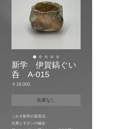
新学 伊賀鎬ぐい
呑 A-015
価
￥16,000
格
在庫なし
これぞ新学の真骨頂。
古典とモダンの融合