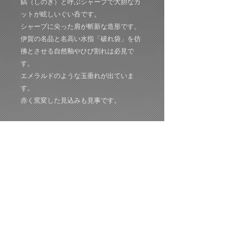
鎬（しのぎ）と呼ぶシャープで大胆なカ
ットが眩しいぐい呑です。
シャープに尖った肩が斬新な造形です。
伊賀の名品と名高い水指「破れ袋」を彷
彿とさせる自然釉やひび割れは必見で
す。
エメラルドのような玉垂れが出ていま
す。
赤く窯変した見込みも見事です。
サイズ：W74:D71:H52mm
共箱：共布：経歴栞付