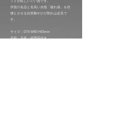
ットが眩しいぐい呑です。
伊賀の名品と名高い水指「破れ袋」を彷
彿とさせる自然釉やひび割れは必見で
す。
サイズ：D74:W80:H43mm
共箱：共布：経歴栞付き