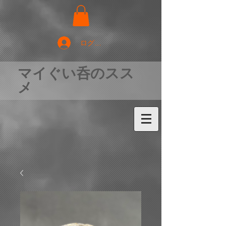
ログイン
マイぐい呑のスス
メ