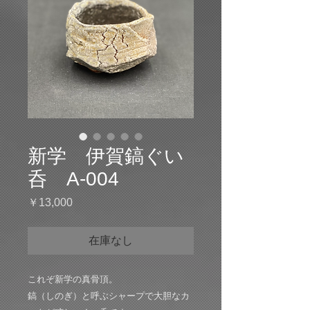
新学 伊賀鎬ぐい
呑 A-004
価
￥13,000
格
在庫なし
これぞ新学の真骨頂。
鎬（しのぎ）と呼ぶシャープで大胆なカ