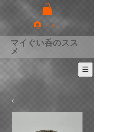
ログイン
マイぐい呑のスス
メ