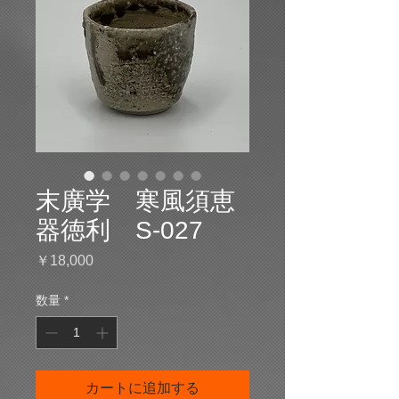
末廣学 寒風須恵
器徳利 S-027
価
￥18,000
格
数量
*
カートに追加する