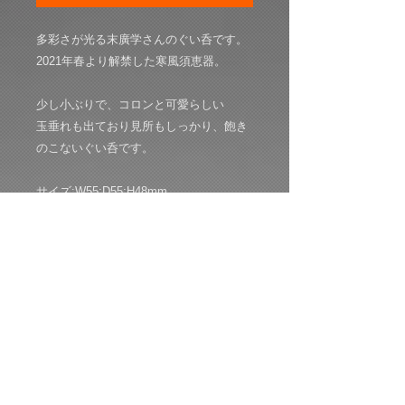
多彩さが光る末廣学さんのぐい呑です。
2021年春より解禁した寒風須恵器。
少し小ぶりで、コロンと可愛らしい
玉垂れも出ており見所もしっかり、飽き
のこないぐい呑です。
サイズ:W55:D55:H48mm
共箱：共布：経歴栞付き