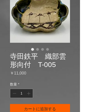
寺田鉄平 織部雲
形向付 T-005
価
￥11,000
格
数量
*
カートに追加する