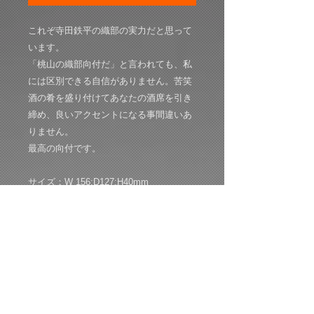
これぞ寺田鉄平の織部の実力だと思って
います。
「桃山の織部向付だ」と言われても、私
には区別できる自信がありません。苦笑
酒の肴を盛り付けてあなたの酒席を引き
締め、良いアクセントになる事間違いあ
りません。
最高の向付です。
サイズ：W 156:D127:H40mm
共箱：共布：経歴栞付き（ぐいのみ屋ひ
らぐも特別仕様）