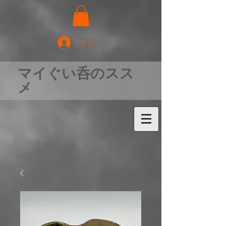
ログイン
マイぐい呑のスス
メ