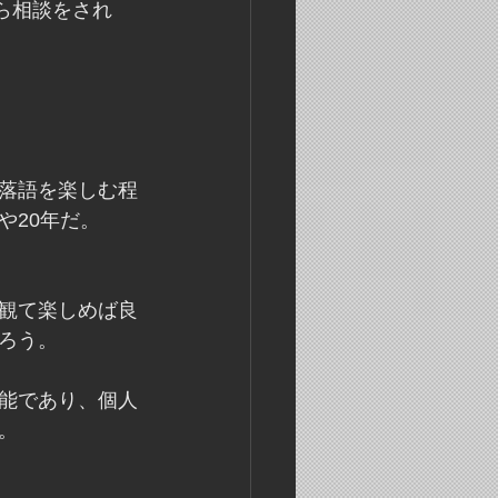
ら相談をされ
落語を楽しむ程
や20年だ。
観て楽しめば良
ろう。
能であり、個人
。