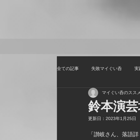
全ての記事
失敗マイぐい呑
実
マイぐい呑のスス
鈴本演芸
更新日：
2023年1月25日
「讃岐さん、落語詳