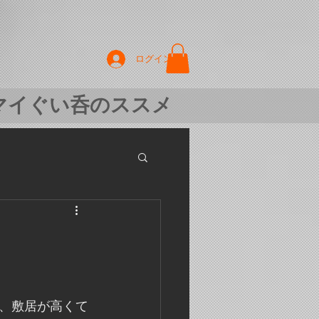
ログイン
マイぐい呑のススメ
、敷居が高くて